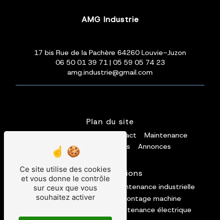
AMG Industrie
17 bis Rue de la Pachère 64260 Louvie-Juzon
06 50 01 39 71
|
05 59 05 74 23
amg.industrie@gmail.com
Plan du site
Accueil
Installation
Contact
Maintenance
Galerie photos
Vidéos
Annonces
Ce site utilise des cookies
Nos prestations
et vous donne le contrôle
convoyage
mécanique
maintenance industrielle
sur ceux que vous
souhaitez activer
maintenance machine
montage machine
installation industrielle
maintenance électrique