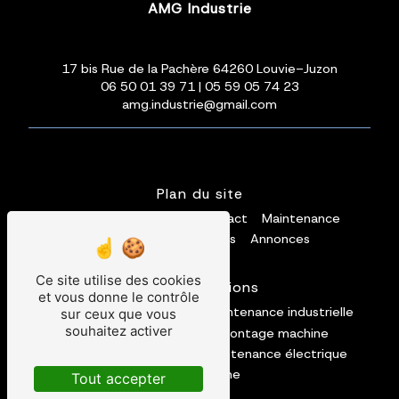
AMG Industrie
17 bis Rue de la Pachère 64260 Louvie-Juzon
06 50 01 39 71
|
05 59 05 74 23
amg.industrie@gmail.com
Plan du site
Accueil
Installation
Contact
Maintenance
Galerie photos
Vidéos
Annonces
Ce site utilise des cookies
Nos prestations
et vous donne le contrôle
convoyage
mécanique
maintenance industrielle
sur ceux que vous
souhaitez activer
maintenance machine
montage machine
installation industrielle
maintenance électrique
automatisme
Tout accepter