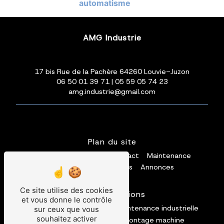
automatisme
AMG Industrie
17 bis Rue de la Pachère 64260 Louvie-Juzon
06 50 01 39 71
|
05 59 05 74 23
amg.industrie@gmail.com
Plan du site
Accueil
Installation
Contact
Maintenance
Galerie photos
Vidéos
Annonces
Ce site utilise des cookies
Nos prestations
et vous donne le contrôle
convoyage
mécanique
maintenance industrielle
sur ceux que vous
souhaitez activer
maintenance machine
montage machine